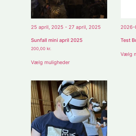
25 april, 2025 - 27 april, 2025
2026-
Sunfall mini april 2025
Test B
200,00
kr.
Vælg m
Vælg muligheder