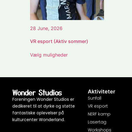
28 June, 2026
VR esport (Aktiv sommer)
Vælg muligheder
Wonder Studios
Aktiviteter
Sunfall
Foreningen Wonder Studios er
dedikeret til at dyrke og støtte
VR esport
fantastiske oplevelser på
NERF kamp
kulturcenter Wonderland.
Lasertag
Workshops