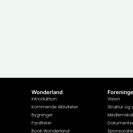
Wonderland
Forening
Introduktion
Vision
Kommende Aktiviteter
Struktur og
Bygninger
Medlemska
Faciliteter
Dokumente
Book Wonderland
Sponsorate