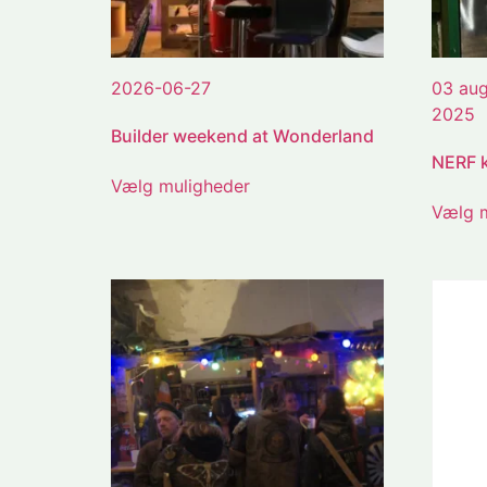
2026-06-27
03 aug
2025
Builder weekend at Wonderland
NERF 
Vælg muligheder
Vælg m