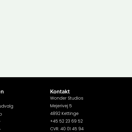
en
Kontakt
Wonder Studios
Mejerivej 5
 udvalg
4892 Kettinge
b
+45 52 23 69 52
r
CVR: 40 01 45 94
r