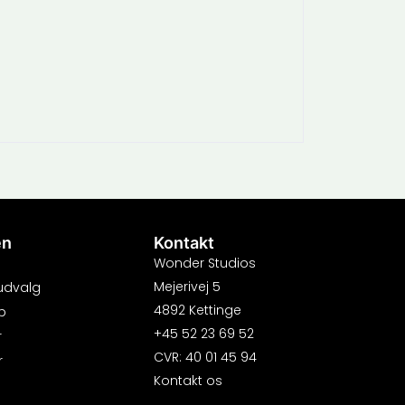
en
Kontakt
Wonder Studios
Mejerivej 5
 udvalg
4892 Kettinge
b
+45 52 23 69 52
r
CVR: 40 01 45 94
r
Kontakt os