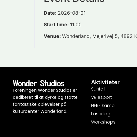
Date:
2026-08-01
Start time:
11:00
Venue:
Wonderland, Mejerivej 5, 4892 K
Wonder Studios
Aktiviteter
Sunfall
Foreningen Wonder Studios er
dedikeret til at dyrke og støtte
VR esport
fantastiske oplevelser på
NERF kamp
kulturcenter Wonderland.
Lasertag
Workshops