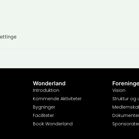
ettinge
Wonderland
Forening
Introduktion
Vision
Kommende Aktiviteter
Struktur og
Bygninger
Medlemska
Faciliteter
Dokumente
Book Wonderland
Sponsorate