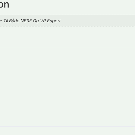
ion
er Til Både NERF Og VR Esport