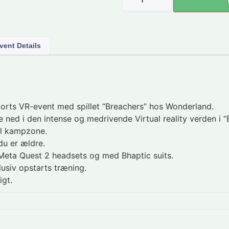
vent Details
rts VR-event med spillet “Breachers” hos Wonderland.
e ned i den intense og medrivende Virtual reality verden i 
tal kampzone.
du er ældre.
å Meta Quest 2 headsets og med Bhaptic suits.
lusiv opstarts træning.
igt.