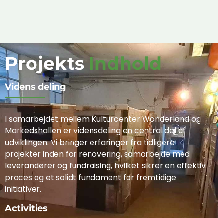
Projekts
Indhold
Videns deling
I samarbejdet mellem Kulturcenter Wonderland og
Markedshallen er vidensdeling en central del af
udviklingen. Vi bringer erfaringer fra tidligere
projekter inden for renovering, samarbejde med
leverandører og fundraising, hvilket sikrer en effektiv
proces og et solidt fundament for fremtidige
initiativer.
Activities